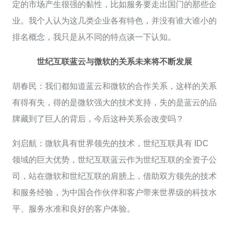
定的市场产生很强的黏性，比如服务要走出国门的那些企
业。我个人认为这几类企业各有特色，并没有谁大谁小的
排名概念，我只是从不同的特点谈一下认知。
世纪互联蓝云与微软的关系未来将不断发展
胡春民：我们都知道蓝云和微软的合作关系，这样的关系
有得有失，得的是微软强大的技术支持，失的是蓝云的品
牌藏到了巨人的背后，今后这种关系会改变吗？
刘启航：微软具有世界领先的技术，世纪互联具有 IDC
领域的巨大优势，世纪互联蓝云作为世纪互联的全资子公
司，站在微软和世纪互联的肩膀上，借助双方领先的技术
和服务经验，为中国合作伙伴和客户带来世界级的科技水
平、服务水准和良好的客户体验。