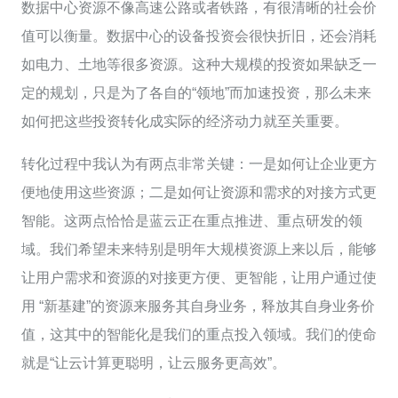
数据中心资源不像高速公路或者铁路，有很清晰的社会价
值可以衡量。数据中心的设备投资会很快折旧，还会消耗
如电力、土地等很多资源。这种大规模的投资如果缺乏一
定的规划，只是为了各自的“领地”而加速投资，那么未来
如何把这些投资转化成实际的经济动力就至关重要。
转化过程中我认为有两点非常关键：一是如何让企业更方
便地使用这些资源；二是如何让资源和需求的对接方式更
智能。这两点恰恰是蓝云正在重点推进、重点研发的领
域。我们希望未来特别是明年大规模资源上来以后，能够
让用户需求和资源的对接更方便、更智能，让用户通过使
用 “新基建”的资源来服务其自身业务，释放其自身业务价
值，这其中的智能化是我们的重点投入领域。我们的使命
就是“让云计算更聪明，让云服务更高效”。