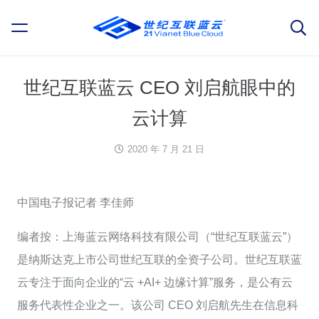
世纪互联蓝云 CEO 刘启航眼中的
云计算
2020 年 7 月 21 日
中国电子报记者 李佳师
编者按：上海蓝云网络科技有限公司（“世纪互联蓝云”）
是纳斯达克上市公司世纪互联的全资子公司。世纪互联蓝
云专注于面向企业的“云 +AI+ 边缘计算”服务，是公有云
服务代表性企业之一。该公司 CEO 刘启航先生在信息科