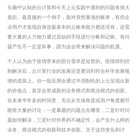
头脑中认知的云计算和今天上云实践中遇到的问题有很大
差距。最直接的一个例子，面对突然暴涨的账单，有些企
业用户才发现自身连最基本的云账单能力都还没有，还需
要大量的人力物力通过原始的手段进行分帐和记账。有问
题产生不一定是坏事，因为这会带来解决问题的机遇。
个人认为由于疫情带来的部分需求是短暂的。疫情得到控
制解决后，云计算行业的发展还是要回到符合科学发展规
律的道路上。但一批应用会通过半强制性的上云呈现出新
的价值点，甚至会形成新的业务模式和商业模式的创新。
在未来半年多的时间里，无论从市场角度或用户角度都可
能有大量的讨论：一是暴露的问题点在哪里，二是针对问
题如何解决，三是针对外界的不确定性，会产生什么样的
业务、商业模式的创新和技术创新。关于这些变化和讨