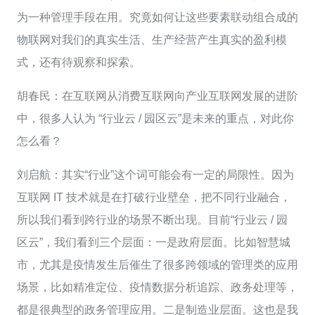
为一种管理手段在用。究竟如何让这些要素联动组合成的
物联网对我们的真实生活、生产经营产生真实的盈利模
式，还有待观察和探索。
胡春民：在互联网从消费互联网向产业互联网发展的进阶
中，很多人认为 “行业云 / 园区云”是未来的重点，对此你
怎么看？
刘启航：其实“行业”这个词可能会有一定的局限性。因为
互联网 IT 技术就是在打破行业壁垒，把不同行业融合，
所以我们看到跨行业的场景不断出现。目前“行业云 / 园
区云”，我们看到三个层面：一是政府层面。比如智慧城
市，尤其是疫情发生后催生了很多跨领域的管理类的应用
场景，比如精准定位、疫情数据分析追踪、政务处理等，
都是很典型的政务管理应用。二是制造业层面。这也是我