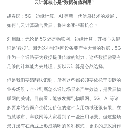
云计算核心是“数据价值利用”
胡春民：5G、边缘计算、AI 等新一代信息技术的发展，
如何与云计算融合发展，将带来哪些新机会？
刘启航：无论是 5G 还是物联网、边缘计算，其核心关键
词是“数据”。因为这些物联网设备要产生大量的数据，5G
作为一个通路要为数据提供传输的能力，这些数据需要有
足够的计算能力去处理，所以云计算是必然选择。
但是我们要清醒认识到，所有这些都必须要依托于实际的
业务场景，企业到底怎么通过场景来产生效益，是发展物
联网的关键。目前看，能够发挥到物联网、5G、AI 等诸
多要素结合而产生特定价值的这种应用领域还很有限。在
智慧城市、车联网等大家看到了一些应用场景。但这些场
景并没有在商业上形成清晰的盈利模式，更多的是政府作