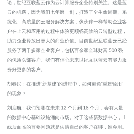
论，世纪互联蓝云作为云计算服务企业特别关注。这是蓝
云的机遇，因为我们七年磨一剑，打造了全生命周期、系
统化、高质量的云服务解决方案，像伙伴一样帮助企业客
户在上云和应用的过程中体验更顺畅高效的云转型过程，
助力企业释放出更大的商业价值。目前世纪互联蓝云已经
服务了两千多家企业客户，包括百余家全球财富 500 强
的优质头部客户。我们有信心未来世纪互联蓝云有能力服
务好更多的客户。
胡春民：在推进“新基建”的进程中，如何避免“重建轻用”
的现象？
刘启航：我们预测在未来 12 个月到 18 个月，会有大量
的数据中心基础设施涌向市场。对于这些新数据中心，上
线后面临的首要问题就是认清自己的客户在哪，谁会用。