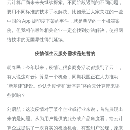
云计算厂商未来去继续探索。不同阶段遇到的不同问题，
要用不同标准的技术手段解决。比如最近大家关注的一些
中国的 App 被印度下架的事件，就是典型的一个极端案
例。但我相信最终相关企业一定会找到办法解决，使得网
络技术的无国界性得到延续。
疫情催生云服务需求是短暂的
胡春民：今年以来，疫情让很多商务活动都搬到了云上，
有人说这对云计算是一个机会，同期我国正在大力推动
“新基建”建设。你认为疫情和“新基建”将给云计算带来哪
些影响？
刘启航：这次疫情对于某个企业或行业来说，首先展现出
来的是问题。从为用户提供的服务或产品角度看，给云计
算企业提供了一次真实的检验机会。有些用户发现，原来