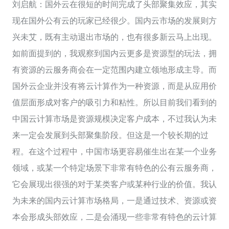
刘启航：国外云在很短的时间完成了头部聚集效应，其实
现在国外公有云的玩家已经很少。国内云市场的发展则方
兴未艾，既有主动退出市场的，也有很多新云马上出现。
如前面提到的，我观察到国内云更多是资源型的玩法，拥
有资源的云服务商会在一定范围内建立领地形成主导。而
国外云企业并没有将云计算作为一种资源，而是从应用价
值层面形成对客户的吸引力和粘性。所以目前我们看到的
中国云计算市场是资源规模决定客户成本，不过我认为未
来一定会发展到头部聚集阶段。但这是一个较长期的过
程。在这个过程中，中国市场更容易催生出在某一个业务
领域，或某一个特定场景下非常有特色的公有云服务商，
它会展现出很强的对于某类客户或某种行业的价值。我认
为未来的国内云计算市场格局，一是通过技术、资源或资
本会形成头部效应，二是会涌现一些非常有特色的云计算