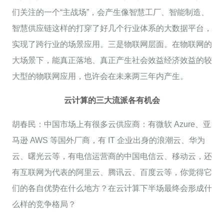
们关注的一个“主战场”，会产生像智慧工厂、智能制造、
智慧供应链这样的打穿了好几个行业体系的大数据平台，
实现了跨行业的场景应用。三是物联网层面。在物联网的
大场景下，能真正落地、真正产生社会效益经济效益的较
大型的物联网应用，也许会在未来两三年内产生。
云计算的三大流派各有机会
胡春民：中国市场上有很多云供应商：有微软 Azure、亚
马逊 AWS 等国外厂商，有 IT 企业出身的浪潮云、华为
云、曙光云等，有电信运营商的中国电信云、移动云，还
有互联网为代表的阿里云、腾讯云、百度云等，你觉得它
们的各自优势在什么地方？在云计算下半场最终会形成什
么样的竞争格局？