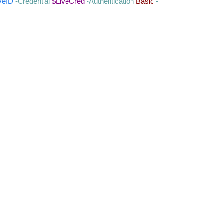
iveID
-Credential
$LiveCred
-Authentication
Basic
-