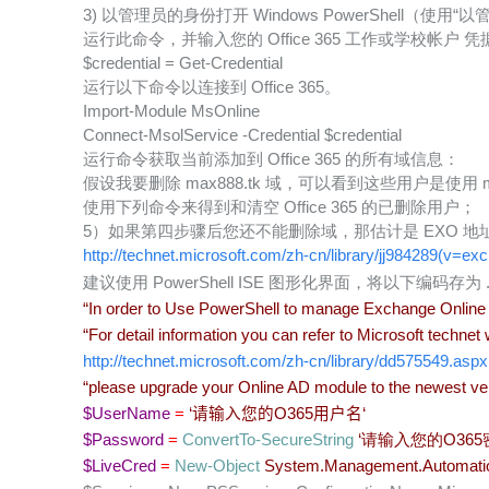
3) 以管理员的身份打开 Windows PowerShell（使用
运行此命令，并输入您的 Office 365 工作或学校帐户 凭
$credential = Get-Credential
运行以下命令以连接到 Office 365。
Import-Module MsOnline
Connect-MsolService -Credential $credential
运行命令获取当前添加到 Office 365 的所有域信息：
假设我要删除 max888.tk 域，可以看到这些用户是使用 max88
使用下列命令来得到和清空 Office 365 的已删除用户；
5）如果第四步骤后您还不能删除域，那估计是 EXO 地址占用
http://technet.microsoft.com/zh-cn/library/jj984289(v=ex
建议使用 PowerShell ISE 图形化界面，将以下编码
“In order to Use PowerShell to manage Exchange Online 
“For detail information you can refer to Microsoft technet 
http://technet.microsoft.com/zh-cn/library/dd575549.asp
“please upgrade your Online AD module to the newest ver
$UserName
=
‘请输入您的O365用户名
‘
$Password
=
ConvertTo-SecureString
‘请输入您的O365
$LiveCred
=
New-Object
System.Management.Automati