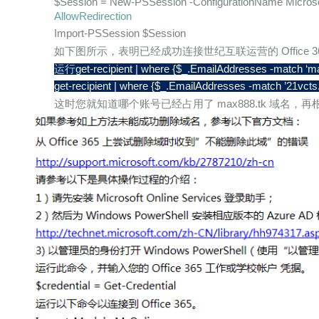
$Session = New-PSSession -ConfigurationName Micros
AllowRedirection
Import-PSSession $Session
如下图所示，表明已经成功连接世纪互联运营的 Office 365 Ex
运行
get-recipient | where {$_.EmailAddresses -match ‘m
get-recipient | where {$_.EmailAddresses -match ’21vct
这时您就知道哪个账号已经占用了 max888.tk 域名