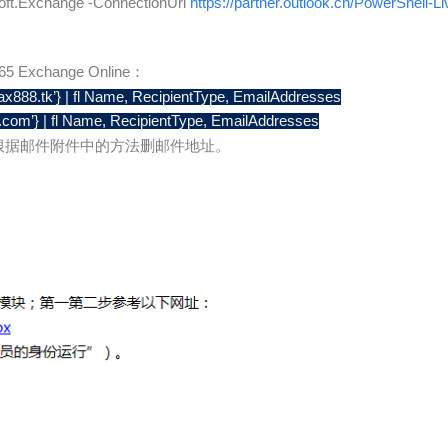
oft.Exchange -ConnectionUri
https://partner.outlook.cn/PowerShell-L
change Online：
ax888.tk’} | fl Name, RecipientType, EmailAddresses
s.com’} | fl Name, RecipientType, EmailAddresses
，再根据邮件附件中的方法删邮件地址。